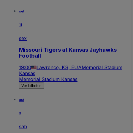
set
11
sex
Missouri Tigers at Kansas Jayhawks
Football
19:00
Lawrence, KS, EUA
Memorial Stadium
Kansas
Memorial Stadium Kansas
Ver bilhetes
out
3
sab