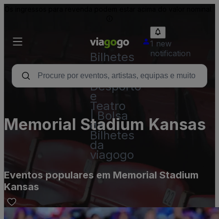
Os ingressos para revenda podem estar acima do valor nominal.
1 new
notification
Bilhetes
-
Concertos,
Desporto
e
Teatro
| Bolsa
Memorial Stadium Kansas
de
Bilhetes
da
viagogo
Eventos populares em Memorial Stadium
Kansas