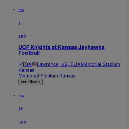
nov
7
sab
UCF Knights at Kansas Jayhawks
Football
TBA
Lawrence, KS, EUA
Memorial Stadium
Kansas
Memorial Stadium Kansas
Ver bilhetes
nov
21
sab