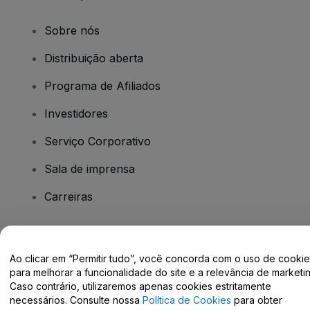
Sobre nós
Distribuição aberta
Programa de Afiliados
Investidores
Serviço Corporativo
Sala de imprensa
Carreiras
Tem dúvidas?
Ao clicar em “Permitir tudo”, você concorda com o uso de cooki
para melhorar a funcionalidade do site e a relevância de marketin
Centro de Ajuda / Fale Conosco
Caso contrário, utilizaremos apenas cookies estritamente
necessários. Consulte nossa
Política de Cookies
para obter