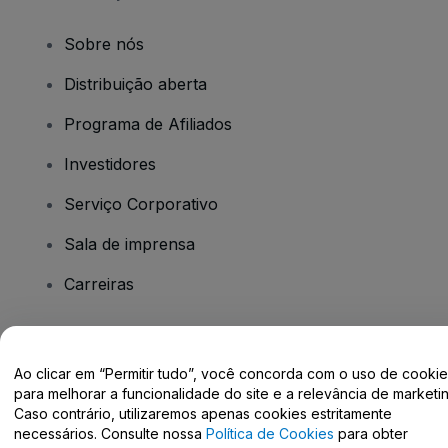
Sobre nós
Distribuição aberta
Programa de Afiliados
Investidores
Serviço Corporativo
Sala de imprensa
Carreiras
Tem dúvidas?
Ao clicar em “Permitir tudo”, você concorda com o uso de cooki
para melhorar a funcionalidade do site e a relevância de marketin
Centro de Ajuda / Fale Conosco
Caso contrário, utilizaremos apenas cookies estritamente
necessários. Consulte nossa
Política de Cookies
para obter