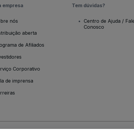
a empresa
Tem dúvidas?
bre nós
Centro de Ajuda / Fal
Conosco
stribuição aberta
ograma de Afiliados
vestidores
rviço Corporativo
la de imprensa
rreiras