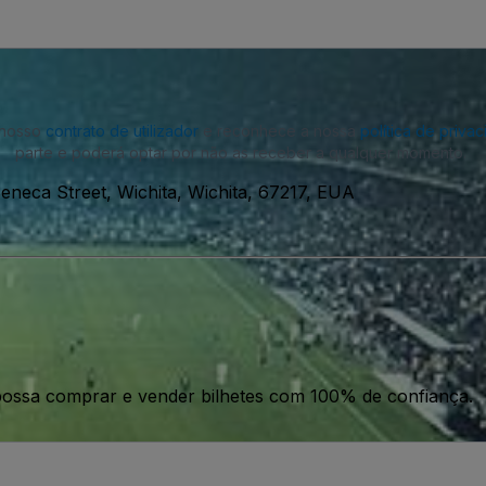
o nosso
contrato de utilizador
e reconhece a nossa
política de priva
parte e poderá optar por não as receber a qualquer momento.
eneca Street, Wichita, Wichita, 67217, EUA
ossa comprar e vender bilhetes com 100% de confiança.