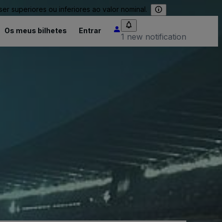
 superiores ou inferiores ao valor nominal.
Os meus bilhetes
Entrar
1 new notification