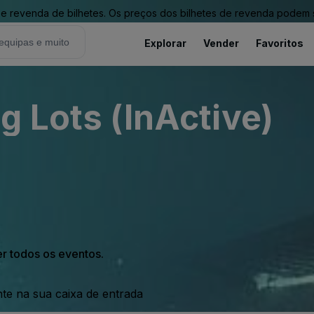
revenda de bilhetes. Os preços dos bilhetes de revenda podem ser
Explorar
Vender
Favoritos
g Lots (InActive)
er todos os eventos.
nte na sua caixa de entrada