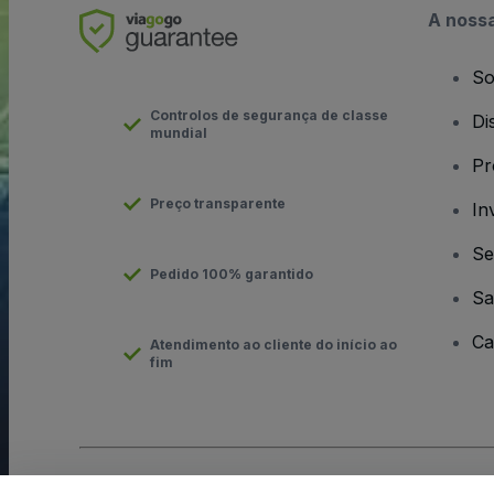
A noss
So
Controlos de segurança de classe
Di
mundial
Pr
Preço transparente
In
Se
Pedido 100% garantido
Sa
Ca
Atendimento ao cliente do início ao
fim