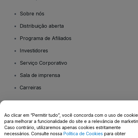
Sobre nós
Distribuição aberta
Programa de Afiliados
Investidores
Serviço Corporativo
Sala de imprensa
Carreiras
Tem dúvidas?
Ao clicar em “Permitir tudo”, você concorda com o uso de cooki
para melhorar a funcionalidade do site e a relevância de marketin
Centro de Ajuda / Fale Conosco
Caso contrário, utilizaremos apenas cookies estritamente
necessários. Consulte nossa
Política de Cookies
para obter