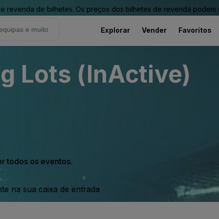
revenda de bilhetes. Os preços dos bilhetes de revenda podem ser
Explorar
Vender
Favoritos
g Lots (InActive)
er todos os eventos.
nte na sua caixa de entrada