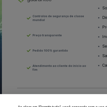
So
Controlos de segurança de classe
Di
mundial
Pr
Preço transparente
In
Se
Pedido 100% garantido
Sa
Ca
Atendimento ao cliente do início ao
fim
Direito Autoral © viagogo GmbH 2026
Informação da Empresa
O uso deste site constitui aceitação dos
Termos e Condições
e
Ao clicar em “Permitir tudo”, você concorda com o uso 