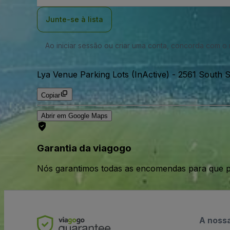
Email
Junte-se à lista
Ao iniciar sessão ou criar uma conta, concorda com 
Lya Venue Parking Lots (InActive)
-
2561 South S
Copiar
Abrir em Google Maps
Garantia da viagogo
Nós garantimos todas as encomendas para que p
A noss