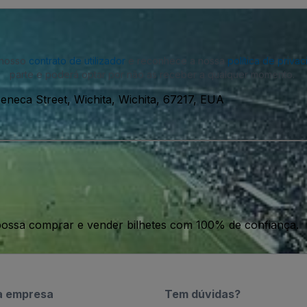
o nosso
contrato de utilizador
e reconhece a nossa
política de priva
parte e poderá optar por não as receber a qualquer momento.
eneca Street, Wichita, Wichita, 67217, EUA
ossa comprar e vender bilhetes com 100% de confiança.
a empresa
Tem dúvidas?