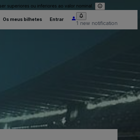
 superiores ou inferiores ao valor nominal.
Os meus bilhetes
Entrar
1 new notification