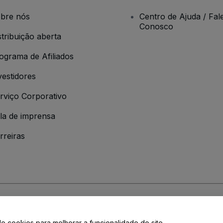
bre nós
Centro de Ajuda / Fal
Conosco
stribuição aberta
ograma de Afiliados
vestidores
rviço Corporativo
la de imprensa
rreiras
 da
Política de Privacidade
de cookies para melhorar a funcionalidade do site