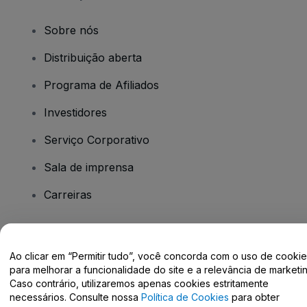
Sobre nós
Distribuição aberta
Programa de Afiliados
Investidores
Serviço Corporativo
Sala de imprensa
Carreiras
Tem dúvidas?
Ao clicar em “Permitir tudo”, você concorda com o uso de cooki
para melhorar a funcionalidade do site e a relevância de marketin
Centro de Ajuda / Fale Conosco
Caso contrário, utilizaremos apenas cookies estritamente
necessários. Consulte nossa
Política de Cookies
para obter