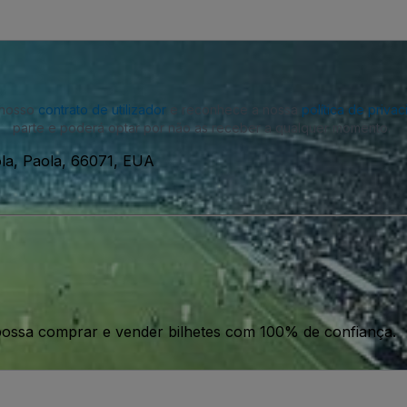
o nosso
contrato de utilizador
e reconhece a nossa
política de priva
parte e poderá optar por não as receber a qualquer momento.
a, Paola, 66071, EUA
ossa comprar e vender bilhetes com 100% de confiança.