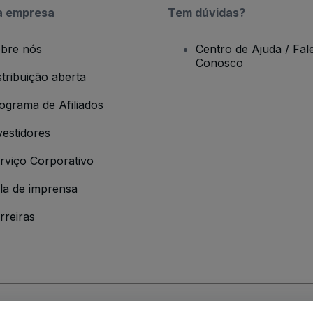
a empresa
Tem dúvidas?
bre nós
Centro de Ajuda / Fal
Conosco
stribuição aberta
ograma de Afiliados
vestidores
rviço Corporativo
la de imprensa
rreiras