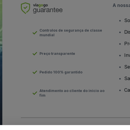
A noss
So
Controlos de segurança de classe
Di
mundial
Pr
Preço transparente
In
Se
Pedido 100% garantido
Sa
Ca
Atendimento ao cliente do início ao
fim