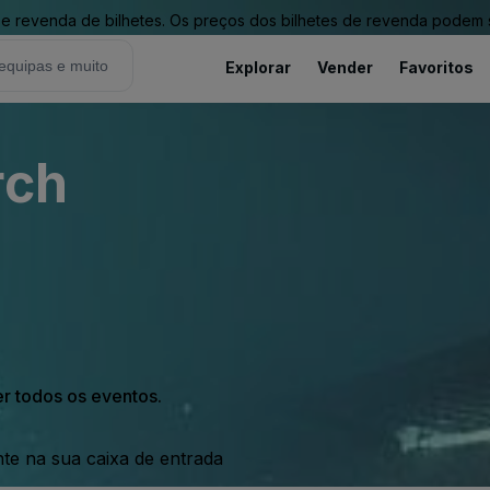
revenda de bilhetes. Os preços dos bilhetes de revenda podem ser
Explorar
Vender
Favoritos
rch
er todos os eventos.
nte na sua caixa de entrada