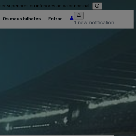
 superiores ou inferiores ao valor nominal.
Os meus bilhetes
Entrar
1 new notification