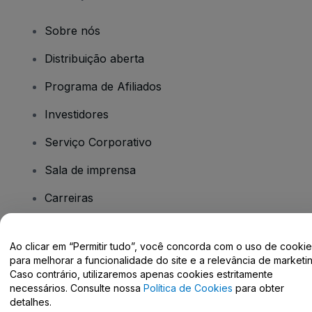
Sobre nós
Distribuição aberta
Programa de Afiliados
Investidores
Serviço Corporativo
Sala de imprensa
Carreiras
Tem dúvidas?
Ao clicar em “Permitir tudo”, você concorda com o uso de cooki
para melhorar a funcionalidade do site e a relevância de marketin
Caso contrário, utilizaremos apenas cookies estritamente
Centro de Ajuda / Fale Conosco
necessários. Consulte nossa
Política de Cookies
para obter
detalhes.