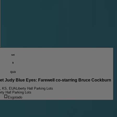
set
9
qua
Judy Blue Eyes: Farewell co-starring Bruce Cockburn
, KS, EUA
Liberty Hall Parking Lots
erty Hall Parking Lots
Esgotado