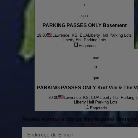
4
qua
PARKING PASSES ONLY Basement
19:00
Lawrence, KS, EUA
Liberty Hall Parking Lots
Liberty Hall Parking Lots
Esgotado
nov
11
qua
PARKING PASSES ONLY Kurt Vile & The Vi
20:00
Lawrence, KS, EUA
Liberty Hall Parking L
Liberty Hall Parking Lots
Esgotado
Receba eventos e ofertas interessantes diretame
Endereço
de