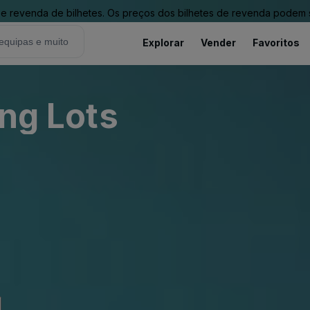
revenda de bilhetes. Os preços dos bilhetes de revenda podem ser
Explorar
Vender
Favoritos
ing Lots