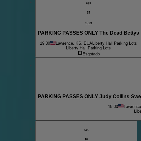
ago
15
sab
PARKING PASSES ONLY The Dead Bettys
19:30
Lawrence, KS, EUA
Liberty Hall Parking Lots
Liberty Hall Parking Lots
Esgotado
PARKING PASSES ONLY Judy Collins-Sweet 
19:00
Lawrence
Lib
set
10