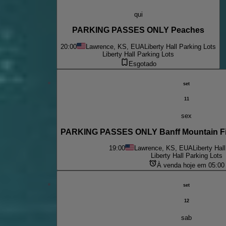
qui
PARKING PASSES ONLY Peaches
20:00
Lawrence, KS, EUA
Liberty Hall Parking Lots
Liberty Hall Parking Lots
Esgotado
set
11
sex
PARKING PASSES ONLY Banff Mountain Fil
19:00
Lawrence, KS, EUA
Liberty Hal
Liberty Hall Parking Lots
À venda hoje em 05:00
set
12
sab