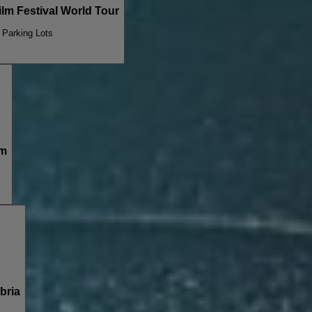
m Festival World Tour
l Parking Lots
am
bria