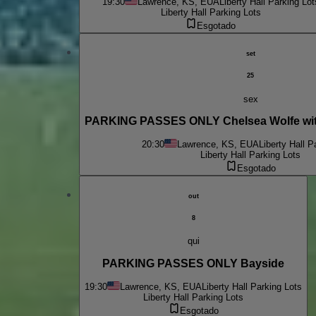
19:30
Lawrence, KS, EUA
Liberty Hall Parking Lot
Liberty Hall Parking Lots
Esgotado
set
25
sex
PARKING PASSES ONLY Chelsea Wolfe wit
20:30
Lawrence, KS, EUA
Liberty Hall P
Liberty Hall Parking Lots
Esgotado
out
8
qui
PARKING PASSES ONLY Bayside
19:30
Lawrence, KS, EUA
Liberty Hall Parking Lots
Liberty Hall Parking Lots
Esgotado