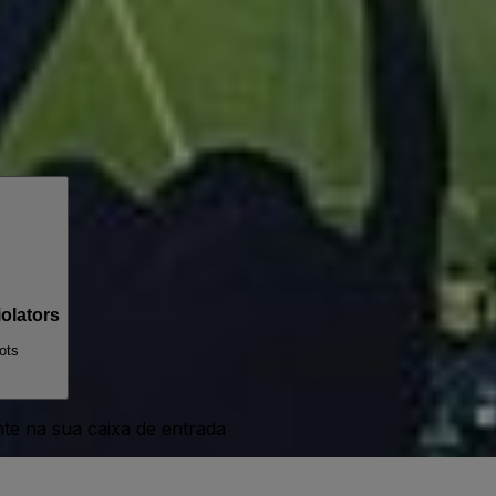
olators
ots
nte na sua caixa de entrada