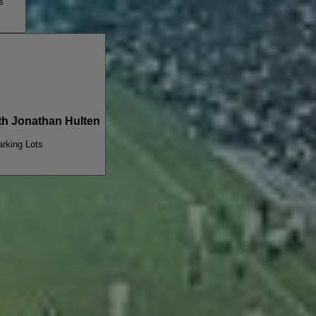
s
h Jonathan Hulten
arking Lots