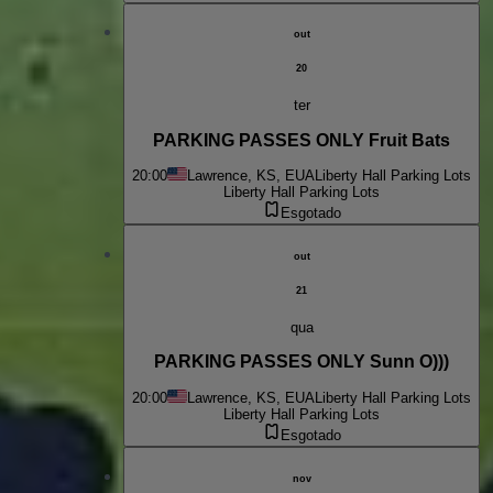
out
20
ter
PARKING PASSES ONLY Fruit Bats
20:00
Lawrence, KS, EUA
Liberty Hall Parking Lots
Liberty Hall Parking Lots
Esgotado
out
21
qua
PARKING PASSES ONLY Sunn O)))
20:00
Lawrence, KS, EUA
Liberty Hall Parking Lots
Liberty Hall Parking Lots
Esgotado
nov