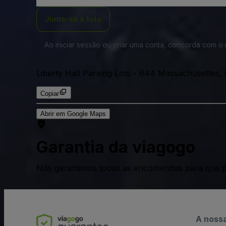
Email
Junte-se à lista
Ao iniciar sessão ou criar uma conta, concorda com 
Liberty Hall Parking Lots
-
644 Massachusettes,
Copiar
Abrir em Google Maps
Garantia da viagogo
Nós garantimos todas as encomendas para que p
A noss