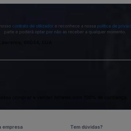
o nosso
contrato de utilizador
e reconhece a nossa
política de priva
parte e poderá optar por não as receber a qualquer momento.
 Lawrence, 66044, EUA
ossa comprar e vender bilhetes com 100% de confiança.
a empresa
Tem dúvidas?