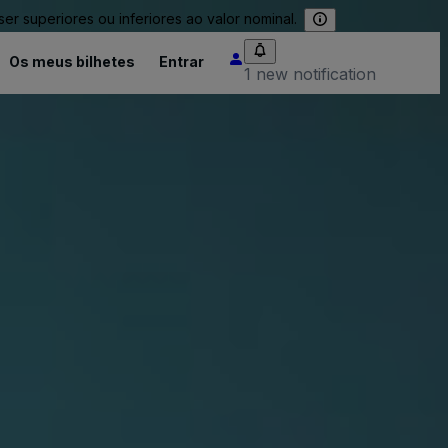
 superiores ou inferiores ao valor nominal.
Os meus bilhetes
Entrar
1 new notification