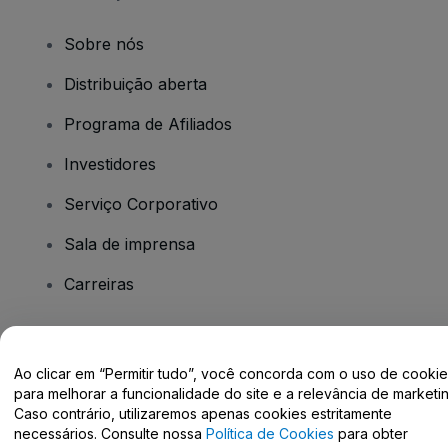
Sobre nós
Distribuição aberta
Programa de Afiliados
Investidores
Serviço Corporativo
Sala de imprensa
Carreiras
Tem dúvidas?
Ao clicar em “Permitir tudo”, você concorda com o uso de cooki
para melhorar a funcionalidade do site e a relevância de marketin
Centro de Ajuda / Fale Conosco
Caso contrário, utilizaremos apenas cookies estritamente
necessários. Consulte nossa
Política de Cookies
para obter