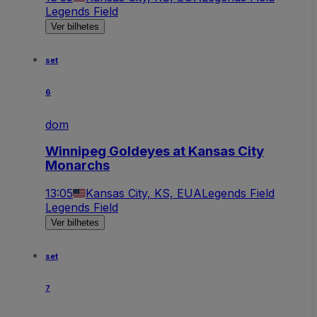
Legends Field
Ver bilhetes
set
6
dom
Winnipeg Goldeyes at Kansas City
Monarchs
13:05
Kansas City, KS, EUA
Legends Field
Legends Field
Ver bilhetes
set
7