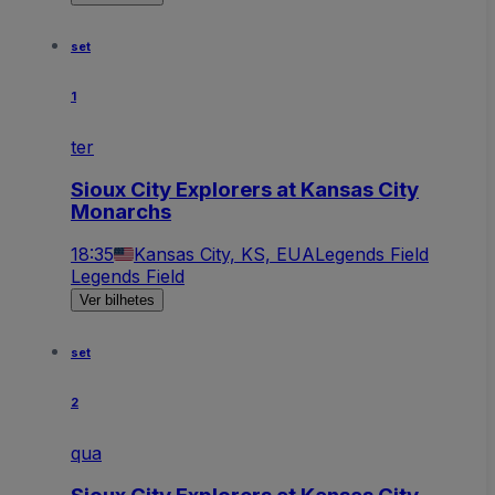
set
1
ter
Sioux City Explorers at Kansas City
Monarchs
18:35
Kansas City, KS, EUA
Legends Field
Legends Field
Ver bilhetes
set
2
qua