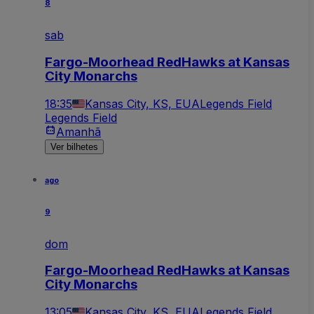
8
sab
Fargo-Moorhead RedHawks at Kansas
City Monarchs
18:35
Kansas City, KS, EUA
Legends Field
Legends Field
Amanhã
Ver bilhetes
ago
9
dom
Fargo-Moorhead RedHawks at Kansas
City Monarchs
13:05
Kansas City, KS, EUA
Legends Field