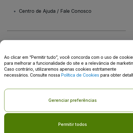
Centro de Ajuda / Fale Conosco
Direito Autoral © viagogo GmbH 2026
Informação da Empresa
O uso deste site constitui aceitação dos
Termos e Condições
e da
Política de Privacidade
Ao clicar em “Permitir tudo”, você concorda com o uso de cooki
Não partilhar as minhas informações pessoais/as suas opções de
para melhorar a funcionalidade do site e a relevância de marketin
privacidade.
Caso contrário, utilizaremos apenas cookies estritamente
necessários. Consulte nossa
Política de Cookies
para obter detal
Gerenciar preferências
Permitir todos