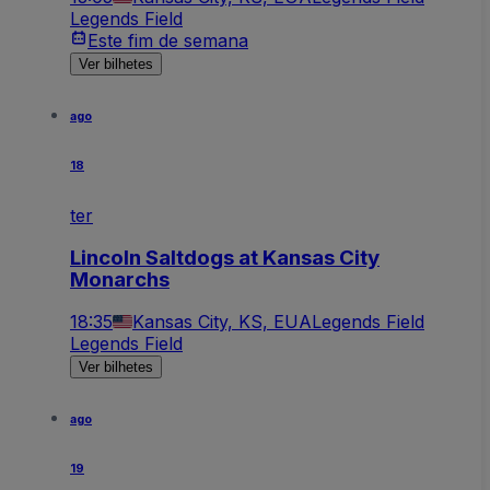
Legends Field
Este fim de semana
Ver bilhetes
ago
18
ter
Lincoln Saltdogs at Kansas City
Monarchs
18:35
Kansas City, KS, EUA
Legends Field
Legends Field
Ver bilhetes
ago
19