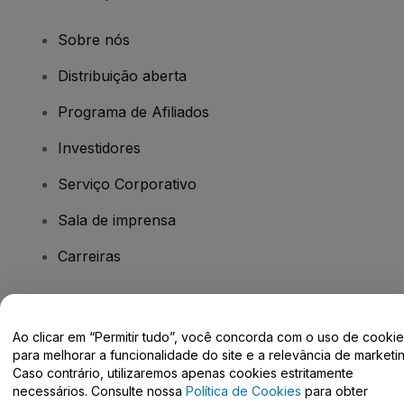
Sobre nós
Distribuição aberta
Programa de Afiliados
Investidores
Serviço Corporativo
Sala de imprensa
Carreiras
Tem dúvidas?
Ao clicar em “Permitir tudo”, você concorda com o uso de cooki
para melhorar a funcionalidade do site e a relevância de marketin
Centro de Ajuda / Fale Conosco
Caso contrário, utilizaremos apenas cookies estritamente
necessários. Consulte nossa
Política de Cookies
para obter