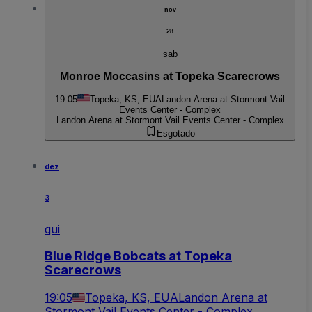
nov
28
sab
Monroe Moccasins at Topeka Scarecrows
19:05
Topeka, KS, EUA
Landon Arena at Stormont Vail
Events Center - Complex
Landon Arena at Stormont Vail Events Center - Complex
Esgotado
dez
3
qui
Blue Ridge Bobcats at Topeka
Scarecrows
19:05
Topeka, KS, EUA
Landon Arena at
Stormont Vail Events Center - Complex