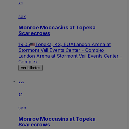
23
sex
Monroe Moccasins at Topeka
Scarecrows
19:05
Topeka, KS, EUA
Landon Arena at
Stormont Vail Events Center - Complex
Landon Arena at Stormont Vail Events Center -
Complex
Ver bilhetes
out
24
sab
Monroe Moccasins at Topeka
Scarecrows