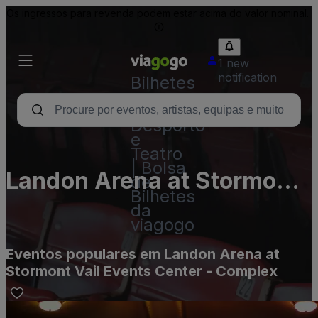
Os ingressos para revenda podem estar acima do valor nominal.
1 new
notification
Bilhetes
-
Concertos,
Desporto
e
Teatro
| Bolsa
Landon Arena at Stormont
de
Bilhetes
Vail Events Center -
da
viagogo
Complex
Eventos populares em Landon Arena at
Stormont Vail Events Center - Complex