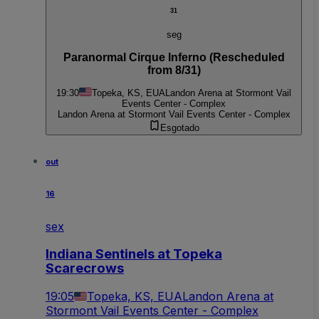
31
seg
Paranormal Cirque Inferno (Rescheduled
from 8/31)
19:30
Topeka, KS, EUA
Landon Arena at Stormont Vail
Events Center - Complex
Landon Arena at Stormont Vail Events Center - Complex
Esgotado
out
16
sex
Indiana Sentinels at Topeka
Scarecrows
19:05
Topeka, KS, EUA
Landon Arena at
Stormont Vail Events Center - Complex