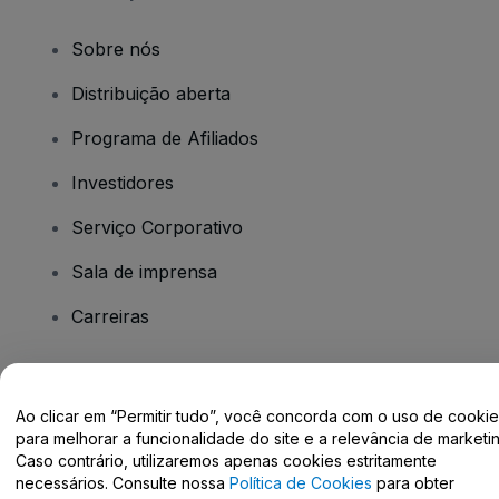
Sobre nós
Distribuição aberta
Programa de Afiliados
Investidores
Serviço Corporativo
Sala de imprensa
Carreiras
Tem dúvidas?
Ao clicar em “Permitir tudo”, você concorda com o uso de cooki
para melhorar a funcionalidade do site e a relevância de marketin
Centro de Ajuda / Fale Conosco
Caso contrário, utilizaremos apenas cookies estritamente
necessários. Consulte nossa
Política de Cookies
para obter