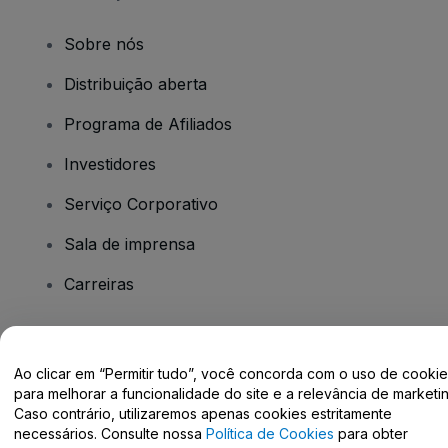
Sobre nós
Distribuição aberta
Programa de Afiliados
Investidores
Serviço Corporativo
Sala de imprensa
Carreiras
Tem dúvidas?
Ao clicar em “Permitir tudo”, você concorda com o uso de cooki
para melhorar a funcionalidade do site e a relevância de marketin
Centro de Ajuda / Fale Conosco
Caso contrário, utilizaremos apenas cookies estritamente
necessários. Consulte nossa
Política de Cookies
para obter