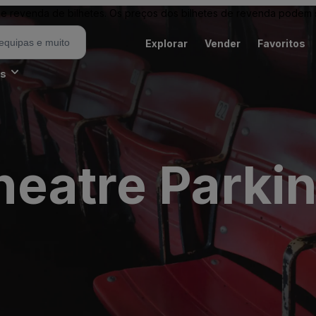
revenda de bilhetes. Os preços dos bilhetes de revenda podem ser
Explorar
Vender
Favoritos
es
eatre Parkin