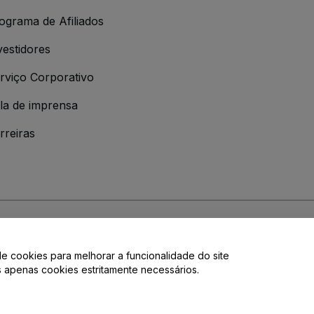
ograma de Afiliados
vestidores
rviço Corporativo
la de imprensa
rreiras
 da
Política de Privacidade
de cookies para melhorar a funcionalidade do site
de privacidade.
os apenas cookies estritamente necessários.