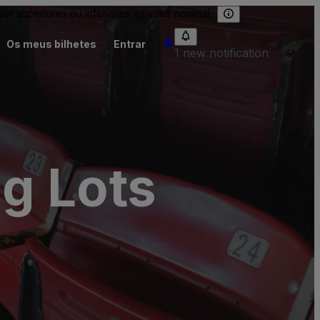
 superiores ou inferiores ao valor nominal.
Os meus bilhetes
Entrar
1 new notification
g Lots