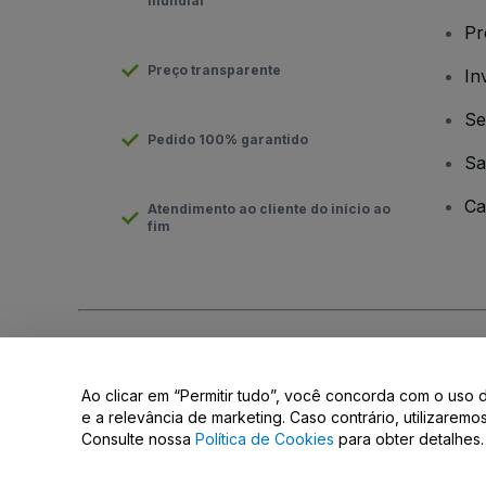
mundial
Pr
Preço transparente
In
Se
Pedido 100% garantido
Sa
Ca
Atendimento ao cliente do início ao
fim
Direito Autoral © viagogo GmbH 2026
Informação da Empresa
O uso deste site constitui aceitação dos
Termos e Condições
e
Ao clicar em “Permitir tudo”, você concorda com o uso 
Não partilhar as minhas informações pessoais/as suas opções 
e a relevância de marketing. Caso contrário, utilizarem
Consulte nossa
Política de Cookies
para obter detalhes.