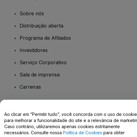
Sobre nós
Distribuição aberta
Programa de Afiliados
Investidores
Serviço Corporativo
Sala de imprensa
Carreiras
Tem dúvidas?
Ao clicar em “Permitir tudo”, você concorda com o uso de cooki
para melhorar a funcionalidade do site e a relevância de marketin
Centro de Ajuda / Fale Conosco
Caso contrário, utilizaremos apenas cookies estritamente
necessários. Consulte nossa
Política de Cookies
para obter