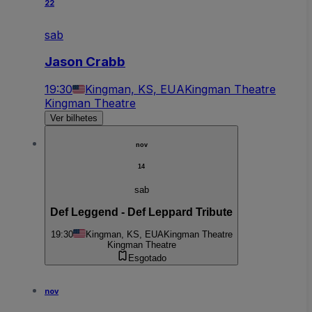
22
sab
Jason Crabb
19:30
Kingman, KS, EUA
Kingman Theatre
Kingman Theatre
Ver bilhetes
nov
14
sab
Def Leggend - Def Leppard Tribute
19:30
Kingman, KS, EUA
Kingman Theatre
Kingman Theatre
Esgotado
nov