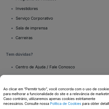
Investidores
Serviço Corporativo
Sala de imprensa
Carreiras
Tem dúvidas?
Centro de Ajuda / Fale Conosco
Ao clicar em “Permitir tudo”, você concorda com o uso de cooki
para melhorar a funcionalidade do site e a relevância de marketin
Direito Autoral © viagogo GmbH 2026
Informação da Empresa
Caso contrário, utilizaremos apenas cookies estritamente
O uso deste site constitui aceitação dos
Termos e Condições
e da
Política de Privacidade
necessários. Consulte nossa
Política de Cookies
para obter detal
Não partilhar as minhas informações pessoais/as suas opções de