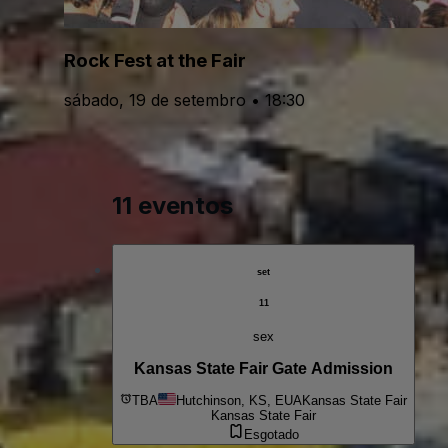
Rock Fest at the Fair
sábado, 19 de setembro • 18:30
11 eventos
set
11
sex
Kansas State Fair Gate Admission
TBA
Hutchinson, KS, EUA
Kansas State Fair
Kansas State Fair
Esgotado