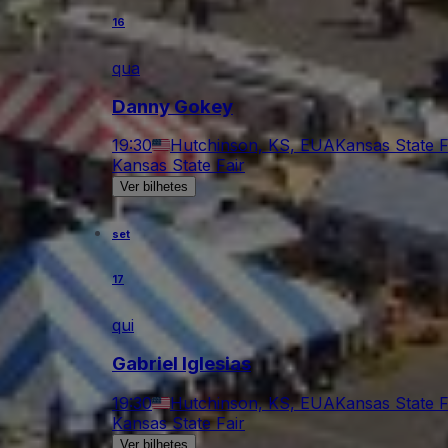
16
qua
Danny Gokey
19:30
Hutchinson, KS, EUA
Kansas State F
Kansas State Fair
Ver bilhetes
set
17
qui
Gabriel Iglesias
19:30
Hutchinson, KS, EUA
Kansas State F
Kansas State Fair
Ver bilhetes