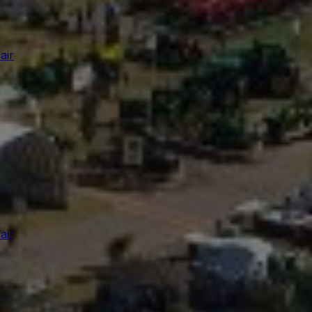
air
air