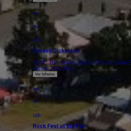
set
18
sex
Russell Dickerson
19:30
Hutchinson, KS, EUA
Kansas State F
Kansas State Fair
Ver bilhetes
set
19
sab
Rock Fest at the Fair