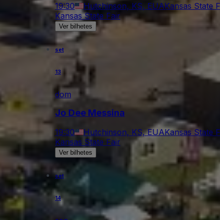
19:30
Hutchinson, KS, EUA
Kansas State F
Kansas State Fair
Ver bilhetes
set
13
dom
Jo Dee Messina
19:30
Hutchinson, KS, EUA
Kansas State F
Kansas State Fair
Ver bilhetes
set
14