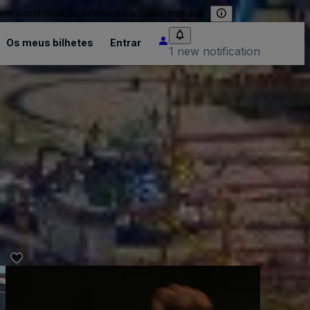
 superiores ou inferiores ao valor nominal.
Os meus bilhetes
Entrar
1 new notification