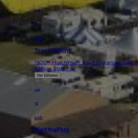
set
11
sex
Trace Adkins
19:30
Hutchinson, KS, EUA
Kansas State F
Kansas State Fair
Ver bilhetes
set
12
sab
BigXthaPlug