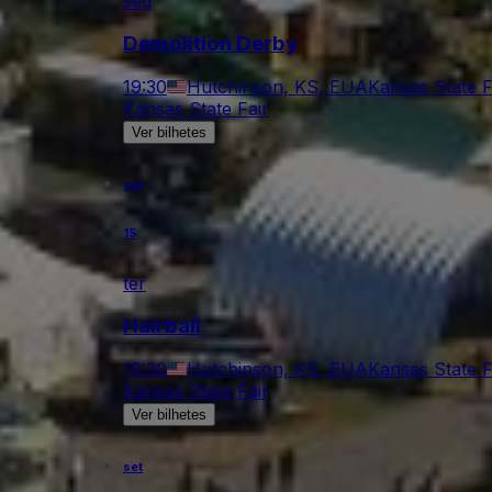
seg
Demolition Derby
19:30
Hutchinson, KS, EUA
Kansas State F
Kansas State Fair
Ver bilhetes
set
15
ter
Hairball
19:30
Hutchinson, KS, EUA
Kansas State F
Kansas State Fair
Ver bilhetes
set