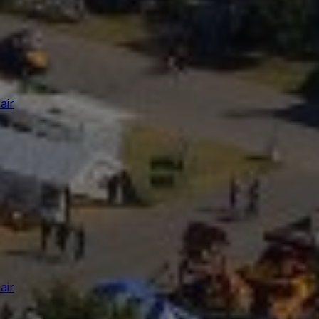
air
air