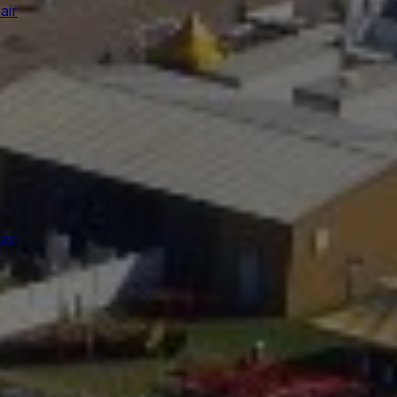
air
air