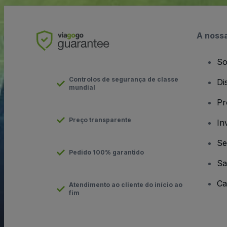
A noss
So
Controlos de segurança de classe
Di
mundial
Pr
Preço transparente
In
Se
Pedido 100% garantido
Sa
Ca
Atendimento ao cliente do início ao
fim