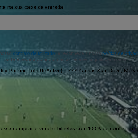
nte na sua caixa de entrada
o nosso
contrato de utilizador
e reconhece a nossa
política de priva
parte e poderá optar por não as receber a qualquer momento.
ex Parking Lots (InActive)
-
777 Kansas Star Drive, Mulv
ossa comprar e vender bilhetes com 100% de confiança.