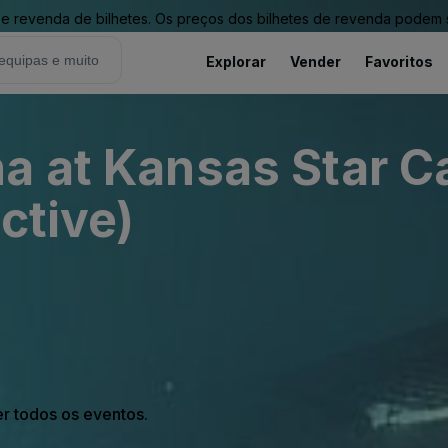
revenda de bilhetes. Os preços dos bilhetes de revenda podem ser
Explorar
Vender
Favoritos
a at Kansas Star C
ctive)
er todos os eventos.