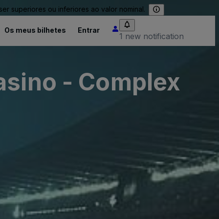
 superiores ou inferiores ao valor nominal.
Os meus bilhetes
Entrar
1 new notification
asino - Complex