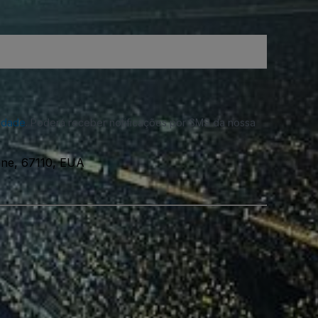
cidade
. Poderá receber notificações por SMS da nossa
ane, 67110, EUA