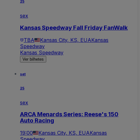
25
sex
Kansas Speedway Fall Friday FanWalk
TBA
Kansas City, KS, EUA
Kansas
Speedway
Kansas Speedway
Ver bilhetes
set
25
sex
ARCA Menards Series: Reese's 150
Auto Racing
19:00
Kansas City, KS, EUA
Kansas
Speedway