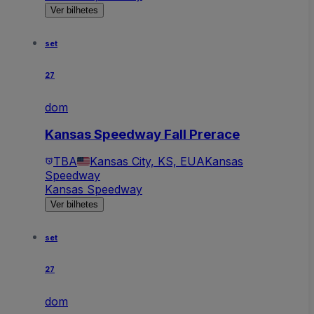
Ver bilhetes
set
27
dom
Kansas Speedway Fall Prerace
TBA
Kansas City, KS, EUA
Kansas
Speedway
Kansas Speedway
Ver bilhetes
set
27
dom