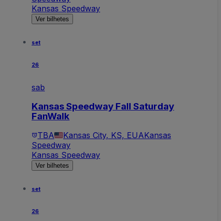
Kansas Speedway
Ver bilhetes
set
26
sab
Kansas Speedway Fall Saturday
FanWalk
TBA
Kansas City, KS, EUA
Kansas
Speedway
Kansas Speedway
Ver bilhetes
set
26