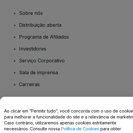
Sobre nós
Distribuição aberta
Programa de Afiliados
Investidores
Serviço Corporativo
Sala de imprensa
Carreiras
Tem dúvidas?
Ao clicar em “Permitir tudo”, você concorda com o uso de cooki
para melhorar a funcionalidade do site e a relevância de marketin
Centro de Ajuda / Fale Conosco
Caso contrário, utilizaremos apenas cookies estritamente
necessários. Consulte nossa
Política de Cookies
para obter