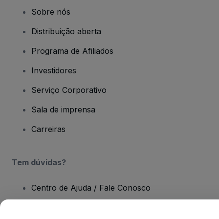
Sobre nós
Distribuição aberta
Programa de Afiliados
Investidores
Serviço Corporativo
Sala de imprensa
Carreiras
Tem dúvidas?
Centro de Ajuda / Fale Conosco