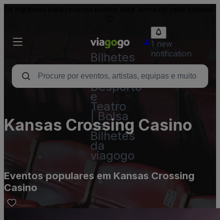
Os ingressos para revenda podem estar acima do valor nominal.
1 new
notification
Bilhetes
-
Concertos,
Desporto
e
Teatro
| Bolsa
Kansas Crossing Casino
de
Bilhetes
da
viagogo
Eventos populares em Kansas Crossing
Casino