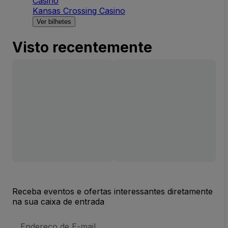
Casino
Kansas Crossing Casino
Ver bilhetes
Visto recentemente
Receba eventos e ofertas interessantes diretamente
na sua caixa de entrada
Endereço