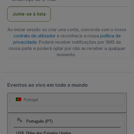
de
Email
Junte-se à lista
Ao iniciar sessão ou criar uma conta, concorda com o nosso
contrato de utilizador
e reconhece a nossa
política de
privacidade
. Poderá receber notificações por SMS da
nossa parte e poderá optar por não as receber a qualquer
momento.
Eventos ao vivo em todo o mundo
Portugal
Português (PT)
US$
Dólar dos Estados Unidos