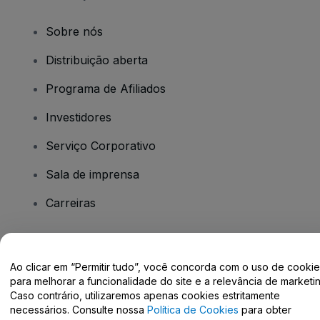
Sobre nós
Distribuição aberta
Programa de Afiliados
Investidores
Serviço Corporativo
Sala de imprensa
Carreiras
Tem dúvidas?
Ao clicar em “Permitir tudo”, você concorda com o uso de cooki
para melhorar a funcionalidade do site e a relevância de marketin
Centro de Ajuda / Fale Conosco
Caso contrário, utilizaremos apenas cookies estritamente
necessários. Consulte nossa
Política de Cookies
para obter