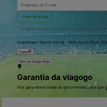
Endereço
de
Email
Junte-se à lista
Ao iniciar sessão ou criar uma conta, concorda com 
Hutchinson Sports Arena
-
1300 North Plum Str
Copiar
Abrir em Google Maps
Garantia da viagogo
Nós garantimos todas as encomendas para que p