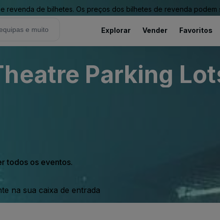
revenda de bilhetes. Os preços dos bilhetes de revenda podem ser
Explorar
Vender
Favoritos
heatre Parking Lots
er todos os eventos.
nte na sua caixa de entrada