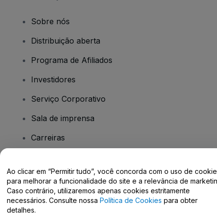
Sobre nós
Distribuição aberta
Programa de Afiliados
Investidores
Serviço Corporativo
Sala de imprensa
Carreiras
Tem dúvidas?
Ao clicar em “Permitir tudo”, você concorda com o uso de cooki
para melhorar a funcionalidade do site e a relevância de marketin
Caso contrário, utilizaremos apenas cookies estritamente
Centro de Ajuda / Fale Conosco
necessários. Consulte nossa
Política de Cookies
para obter
detalhes.