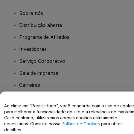
Sobre nós
Distribuição aberta
Programa de Afiliados
Investidores
Serviço Corporativo
Sala de imprensa
Carreiras
Tem dúvidas?
Ao clicar em “Permitir tudo”, você concorda com o uso de cooki
para melhorar a funcionalidade do site e a relevância de marketin
Caso contrário, utilizaremos apenas cookies estritamente
Centro de Ajuda / Fale Conosco
necessários. Consulte nossa
Política de Cookies
para obter
detalhes.