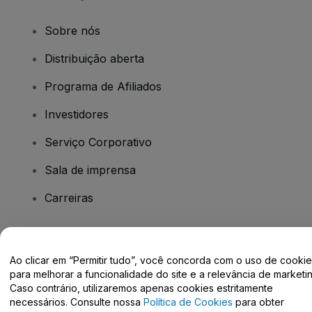
Sobre nós
Distribuição aberta
Programa de Afiliados
Investidores
Serviço Corporativo
Sala de imprensa
Carreiras
Tem dúvidas?
Ao clicar em “Permitir tudo”, você concorda com o uso de cooki
para melhorar a funcionalidade do site e a relevância de marketin
Centro de Ajuda / Fale Conosco
Caso contrário, utilizaremos apenas cookies estritamente
necessários. Consulte nossa
Política de Cookies
para obter