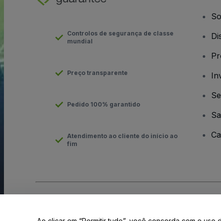
So
Controlos de segurança de classe
Di
mundial
Pr
Preço transparente
In
Se
Pedido 100% garantido
Sa
Ca
Atendimento ao cliente do início ao
fim
Direito Autoral © viagogo GmbH 2026
Informação da Empresa
O uso deste site constitui aceitação dos
Termos e Condições
e
Ao clicar em “Permitir tudo”, você concorda com o uso 