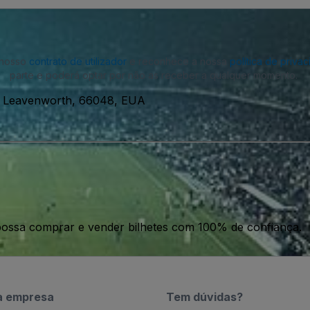
o nosso
contrato de utilizador
e reconhece a nossa
política de priva
parte e poderá optar por não as receber a qualquer momento.
h, Leavenworth, 66048, EUA
ossa comprar e vender bilhetes com 100% de confiança.
a empresa
Tem dúvidas?