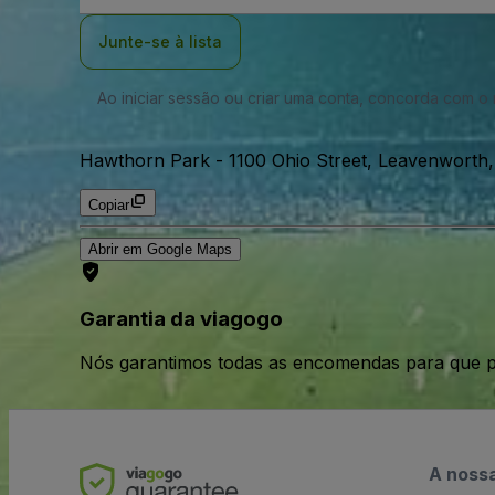
Email
Junte-se à lista
Ao iniciar sessão ou criar uma conta, concorda com 
Hawthorn Park
-
1100 Ohio Street, Leavenwort
Copiar
Abrir em Google Maps
Garantia da viagogo
Nós garantimos todas as encomendas para que p
A noss