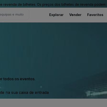
revenda de bilhetes. Os preços dos bilhetes de revenda podem ser
Explorar
Vender
Favoritos
er todos os eventos.
nte na sua caixa de entrada