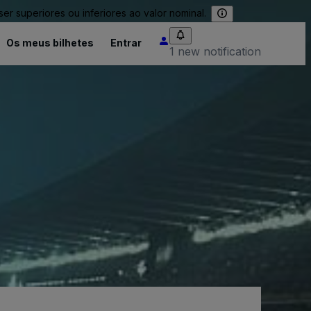
 superiores ou inferiores ao valor nominal.
Os meus bilhetes
Entrar
1 new notification