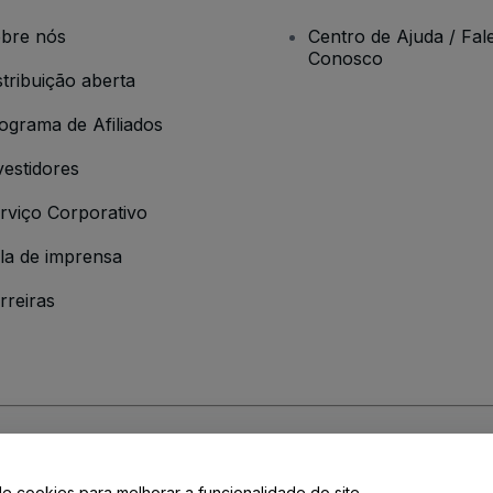
bre nós
Centro de Ajuda / Fal
Conosco
stribuição aberta
ograma de Afiliados
vestidores
rviço Corporativo
la de imprensa
rreiras
 da
Política de Privacidade
de cookies para melhorar a funcionalidade do site