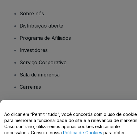
Sobre nós
Distribuição aberta
Programa de Afiliados
Investidores
Serviço Corporativo
Sala de imprensa
Carreiras
Tem dúvidas?
Ao clicar em “Permitir tudo”, você concorda com o uso de cooki
para melhorar a funcionalidade do site e a relevância de marketin
Centro de Ajuda / Fale Conosco
Caso contrário, utilizaremos apenas cookies estritamente
necessários. Consulte nossa
Política de Cookies
para obter