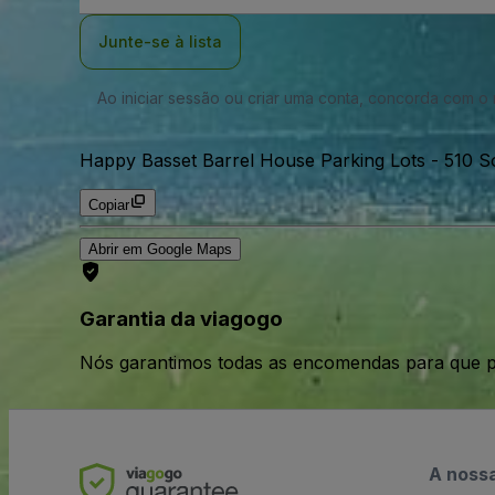
Email
Junte-se à lista
Ao iniciar sessão ou criar uma conta, concorda com 
Happy Basset Barrel House Parking Lots
-
510 S
Copiar
Abrir em Google Maps
Garantia da viagogo
Nós garantimos todas as encomendas para que p
A noss