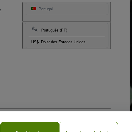
e
Portugal
Português (PT)
US$
Dólar dos Estados Unidos
vacy Choices