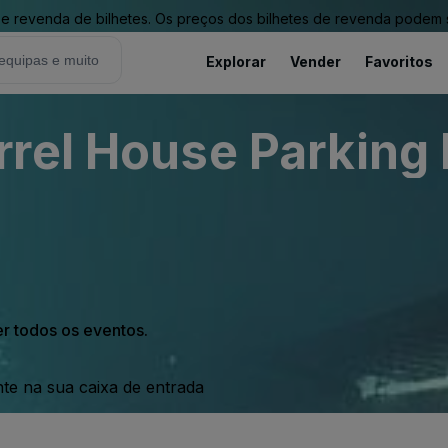
revenda de bilhetes. Os preços dos bilhetes de revenda podem ser
Explorar
Vender
Favoritos
rel House Parking 
er todos os eventos.
nte na sua caixa de entrada