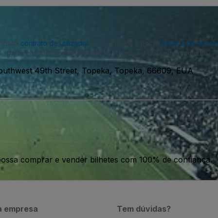
o nosso
contrato de utilizador
e reconhece a nossa
política de priva
parte e poderá optar por não as receber a qualquer momento.
outhwest 49th Street, Topeka, Topeka, 66609, EUA
ossa comprar e vender bilhetes com 100% de confiança.
a empresa
Tem dúvidas?