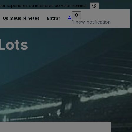
 superiores ou inferiores ao valor nominal.
Os meus bilhetes
Entrar
1 new notification
Lots