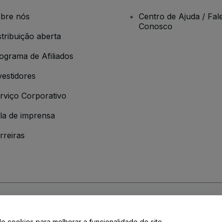
bre nós
Centro de Ajuda / Fal
Conosco
stribuição aberta
ograma de Afiliados
vestidores
rviço Corporativo
la de imprensa
rreiras
 da
Política de Privacidade
de cookies para melhorar a funcionalidade do site