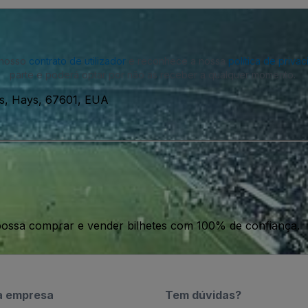
o nosso
contrato de utilizador
e reconhece a nossa
política de priva
parte e poderá optar por não as receber a qualquer momento.
ys, Hays, 67601, EUA
ossa comprar e vender bilhetes com 100% de confiança.
a empresa
Tem dúvidas?