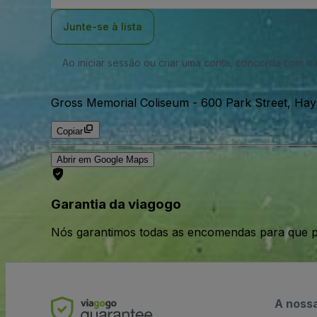
Email
Junte-se à lista
Ao iniciar sessão ou criar uma conta, concorda com 
Gross Memorial Coliseum
-
600 Park Street, Ha
Copiar
Abrir em Google Maps
Garantia da viagogo
Nós garantimos todas as encomendas para que p
A noss