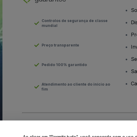
So
Controlos de segurança de classe
Di
mundial
Pr
Preço transparente
In
Se
Pedido 100% garantido
Sa
Ca
Atendimento ao cliente do início ao
fim
Direito Autoral © viagogo GmbH 2026
Informação da Empresa
O uso deste site constitui aceitação dos
Termos e Condições
e
Ao clicar em “Permitir tudo”, você concorda com o uso 