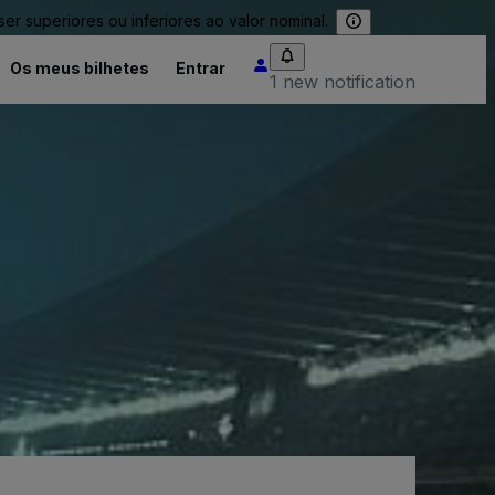
 superiores ou inferiores ao valor nominal.
Os meus bilhetes
Entrar
1 new notification