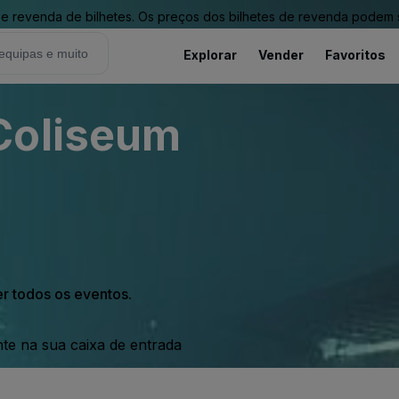
revenda de bilhetes. Os preços dos bilhetes de revenda podem ser
Explorar
Vender
Favoritos
Coliseum
er todos os eventos.
nte na sua caixa de entrada