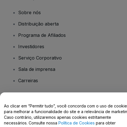
Sobre nós
Distribuição aberta
Programa de Afiliados
Investidores
Serviço Corporativo
Sala de imprensa
Carreiras
Tem dúvidas?
Ao clicar em “Permitir tudo”, você concorda com o uso de cooki
para melhorar a funcionalidade do site e a relevância de marketin
Centro de Ajuda / Fale Conosco
Caso contrário, utilizaremos apenas cookies estritamente
necessários. Consulte nossa
Política de Cookies
para obter