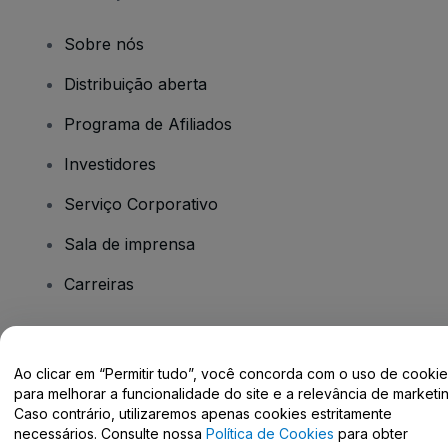
Sobre nós
Distribuição aberta
Programa de Afiliados
Investidores
Serviço Corporativo
Sala de imprensa
Carreiras
Tem dúvidas?
Ao clicar em “Permitir tudo”, você concorda com o uso de cooki
para melhorar a funcionalidade do site e a relevância de marketin
Centro de Ajuda / Fale Conosco
Caso contrário, utilizaremos apenas cookies estritamente
necessários. Consulte nossa
Política de Cookies
para obter