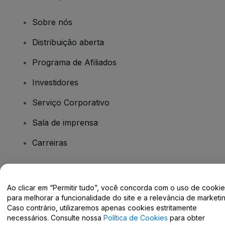
Sobre nós
Distribuição aberta
Programa de Afiliados
Investidores
Serviço Corporativo
Sala de imprensa
Carreiras
Tem dúvidas?
Ao clicar em “Permitir tudo”, você concorda com o uso de cooki
para melhorar a funcionalidade do site e a relevância de marketin
Centro de Ajuda / Fale Conosco
Caso contrário, utilizaremos apenas cookies estritamente
necessários. Consulte nossa
Política de Cookies
para obter