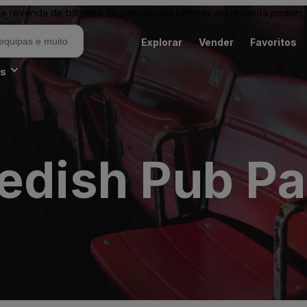
revenda de bilhetes. Os preços dos bilhetes de revenda podem ser
Explorar
Vender
Favoritos
es
edish Pub Pa