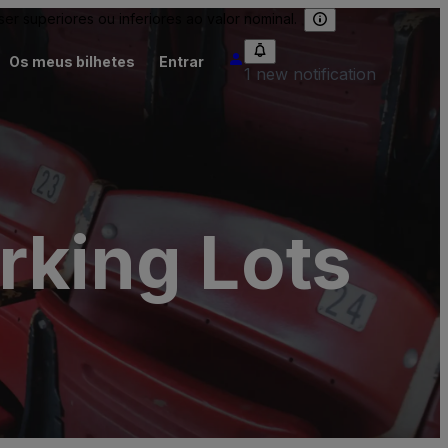
 superiores ou inferiores ao valor nominal.
Os meus bilhetes
Entrar
1 new notification
rking Lots