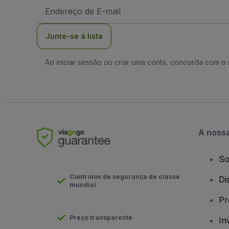
Endereço
de
Email
Junte-se à lista
Ao iniciar sessão ou criar uma conta, concorda com 
A noss
So
Controlos de segurança de classe
Di
mundial
Pr
Preço transparente
In