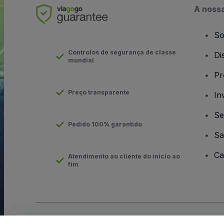
A noss
So
Controlos de segurança de classe
Di
mundial
Pr
Preço transparente
In
Se
Pedido 100% garantido
Sa
Ca
Atendimento ao cliente do início ao
fim