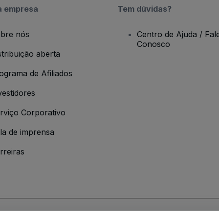
a empresa
Tem dúvidas?
bre nós
Centro de Ajuda / Fal
Conosco
stribuição aberta
ograma de Afiliados
vestidores
rviço Corporativo
la de imprensa
rreiras