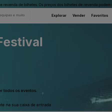
revenda de bilhetes. Os preços dos bilhetes de revenda podem ser
Explorar
Vender
Favoritos
Festival
er todos os eventos.
nte na sua caixa de entrada