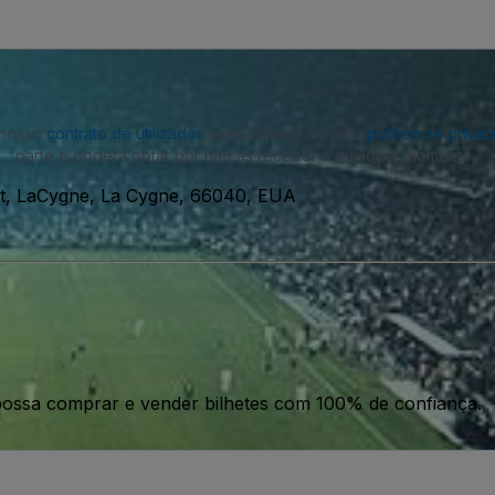
o nosso
contrato de utilizador
e reconhece a nossa
política de priva
parte e poderá optar por não as receber a qualquer momento.
t, LaCygne, La Cygne, 66040, EUA
ossa comprar e vender bilhetes com 100% de confiança.