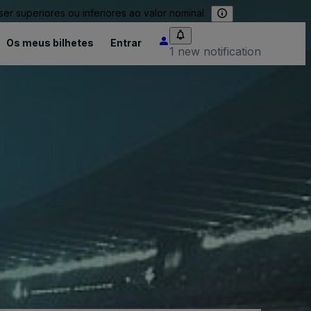
 superiores ou inferiores ao valor nominal.
Os meus bilhetes
Entrar
1 new notification