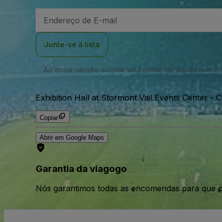
Endereço
de
Email
Junte-se à lista
Ao iniciar sessão ou criar uma conta, concorda com 
Exhibition Hall at Stormont Vail Events Center - 
Copiar
Abrir em Google Maps
Garantia da viagogo
Nós garantimos todas as encomendas para que p