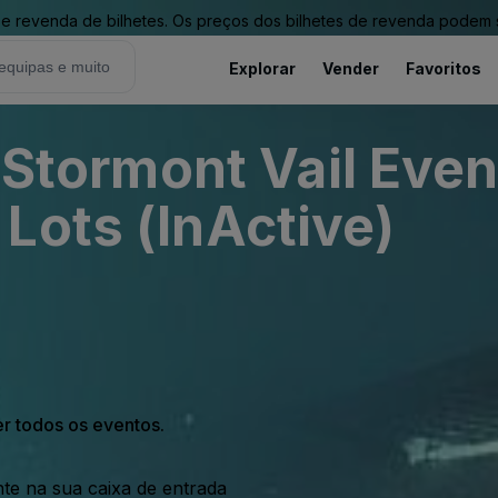
revenda de bilhetes. Os preços dos bilhetes de revenda podem ser
Explorar
Vender
Favoritos
t Stormont Vail Even
Lots (InActive)
er todos os eventos.
nte na sua caixa de entrada