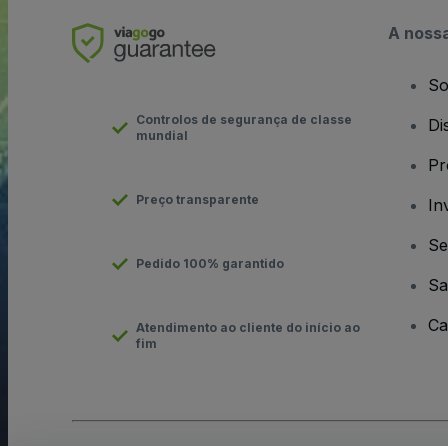
A noss
So
Controlos de segurança de classe
Di
mundial
Pr
Preço transparente
In
Se
Pedido 100% garantido
Sa
Ca
Atendimento ao cliente do início ao
fim