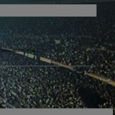
cidade
. Poderá receber notificações por SMS da nossa
opeka, 66612, EUA