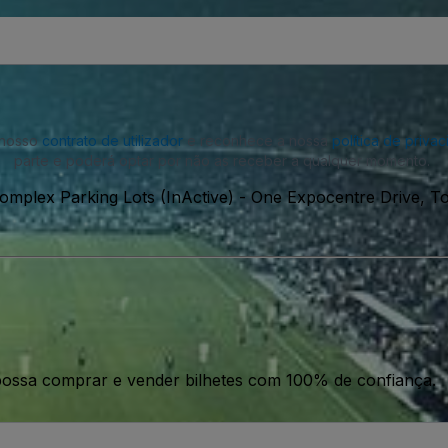
o nosso
contrato de utilizador
e reconhece a nossa
política de priva
parte e poderá optar por não as receber a qualquer momento.
Complex Parking Lots (InActive)
-
One Expocentre Drive, T
ossa comprar e vender bilhetes com 100% de confiança.