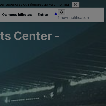
 superiores ou inferiores ao valor nominal.
Os meus bilhetes
Entrar
1 new notification
ts Center -