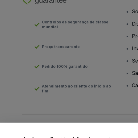
So
Controlos de segurança de classe
Di
mundial
Pr
Preço transparente
In
Se
Pedido 100% garantido
Sa
Ca
Atendimento ao cliente do início ao
fim
Direito Autoral © viagogo GmbH 2026
Informação da Empresa
O uso deste site constitui aceitação dos
Termos e Condições
e