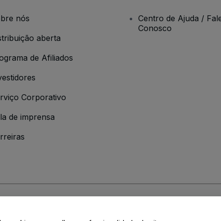
bre nós
Centro de Ajuda / Fal
Conosco
stribuição aberta
ograma de Afiliados
vestidores
rviço Corporativo
la de imprensa
rreiras
 da
Política de Privacidade