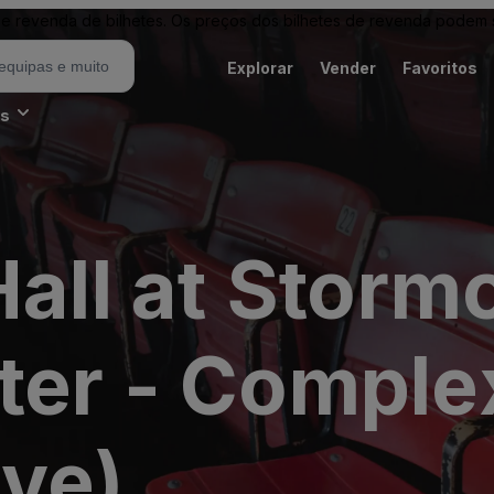
revenda de bilhetes. Os preços dos bilhetes de revenda podem ser
Explorar
Vender
Favoritos
es
Hall at Stormo
ter - Comple
ive)