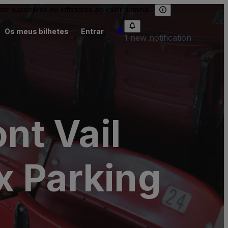
 superiores ou inferiores ao valor nominal.
Os meus bilhetes
Entrar
1 new notification
nt Vail
x Parking