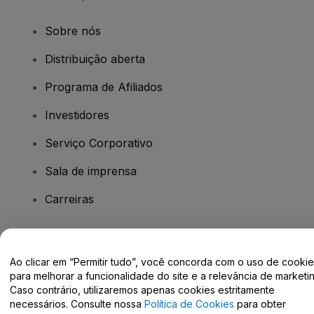
Sobre nós
Distribuição aberta
Programa de Afiliados
Investidores
Serviço Corporativo
Sala de imprensa
Carreiras
Tem dúvidas?
Ao clicar em “Permitir tudo”, você concorda com o uso de cooki
para melhorar a funcionalidade do site e a relevância de marketin
Centro de Ajuda / Fale Conosco
Caso contrário, utilizaremos apenas cookies estritamente
necessários. Consulte nossa
Política de Cookies
para obter