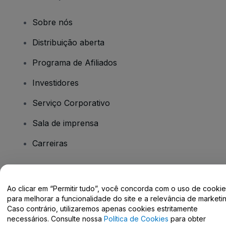
Sobre nós
Distribuição aberta
Programa de Afiliados
Investidores
Serviço Corporativo
Sala de imprensa
Carreiras
Tem dúvidas?
Ao clicar em “Permitir tudo”, você concorda com o uso de cooki
para melhorar a funcionalidade do site e a relevância de marketin
Centro de Ajuda / Fale Conosco
Caso contrário, utilizaremos apenas cookies estritamente
necessários. Consulte nossa
Política de Cookies
para obter