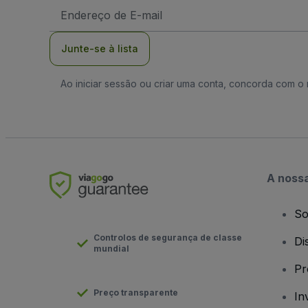
Endereço
de
Email
Junte-se à lista
Ao iniciar sessão ou criar uma conta, concorda com 
A noss
So
Controlos de segurança de classe
Di
mundial
Pr
Preço transparente
In