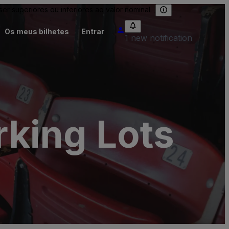
 superiores ou inferiores ao valor nominal.
Os meus bilhetes
Entrar
1 new notification
king Lots