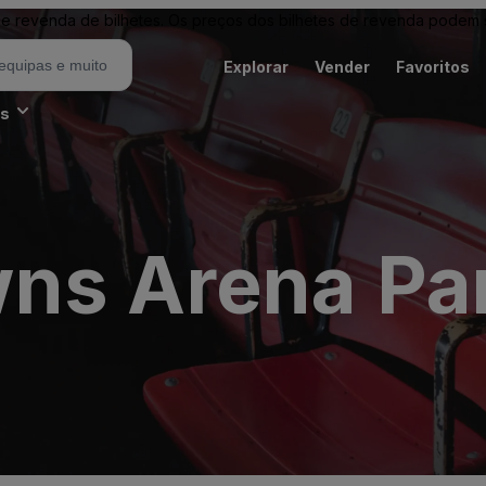
revenda de bilhetes. Os preços dos bilhetes de revenda podem ser
Explorar
Vender
Favoritos
es
ns Arena Par