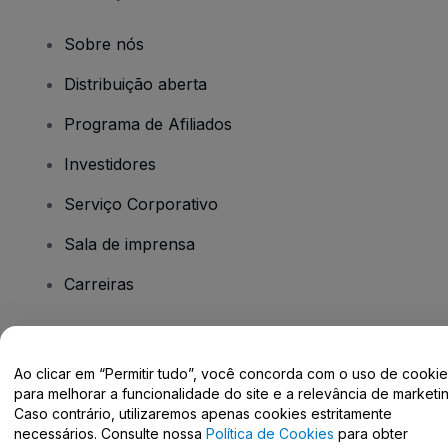
Sobre nós
Distribuição aberta
Programa de Afiliados
Investidores
Serviço Corporativo
Sala de imprensa
Carreiras
Tem dúvidas?
Ao clicar em “Permitir tudo”, você concorda com o uso de cooki
para melhorar a funcionalidade do site e a relevância de marketin
Centro de Ajuda / Fale Conosco
Caso contrário, utilizaremos apenas cookies estritamente
necessários. Consulte nossa
Política de Cookies
para obter