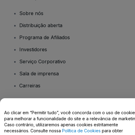
Sobre nós
Distribuição aberta
Programa de Afiliados
Investidores
Serviço Corporativo
Sala de imprensa
Carreiras
Tem dúvidas?
Ao clicar em “Permitir tudo”, você concorda com o uso de cooki
para melhorar a funcionalidade do site e a relevância de marketin
Centro de Ajuda / Fale Conosco
Caso contrário, utilizaremos apenas cookies estritamente
necessários. Consulte nossa
Política de Cookies
para obter