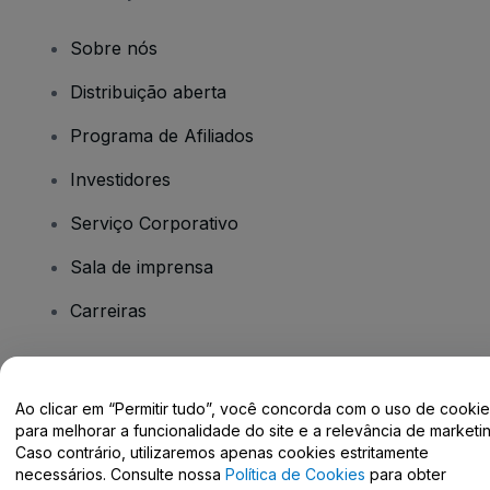
Sobre nós
Distribuição aberta
Programa de Afiliados
Investidores
Serviço Corporativo
Sala de imprensa
Carreiras
Tem dúvidas?
Ao clicar em “Permitir tudo”, você concorda com o uso de cooki
para melhorar a funcionalidade do site e a relevância de marketin
Centro de Ajuda / Fale Conosco
Caso contrário, utilizaremos apenas cookies estritamente
necessários. Consulte nossa
Política de Cookies
para obter