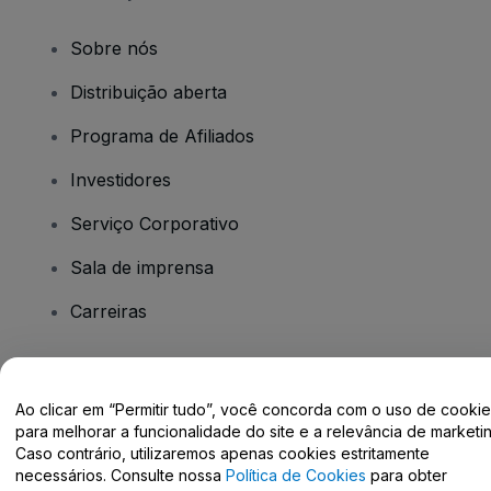
Sobre nós
Distribuição aberta
Programa de Afiliados
Investidores
Serviço Corporativo
Sala de imprensa
Carreiras
Tem dúvidas?
Ao clicar em “Permitir tudo”, você concorda com o uso de cooki
para melhorar a funcionalidade do site e a relevância de marketin
Centro de Ajuda / Fale Conosco
Caso contrário, utilizaremos apenas cookies estritamente
necessários. Consulte nossa
Política de Cookies
para obter