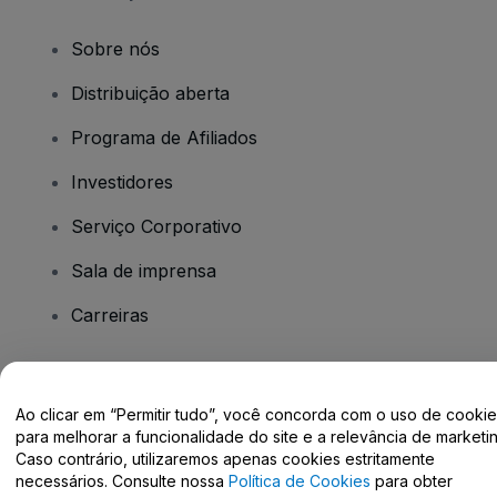
Sobre nós
Distribuição aberta
Programa de Afiliados
Investidores
Serviço Corporativo
Sala de imprensa
Carreiras
Tem dúvidas?
Ao clicar em “Permitir tudo”, você concorda com o uso de cooki
para melhorar a funcionalidade do site e a relevância de marketin
Centro de Ajuda / Fale Conosco
Caso contrário, utilizaremos apenas cookies estritamente
necessários. Consulte nossa
Política de Cookies
para obter