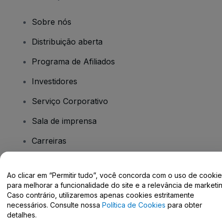
Sobre nós
Distribuição aberta
Programa de Afiliados
Investidores
Serviço Corporativo
Sala de imprensa
Carreiras
Tem dúvidas?
Ao clicar em “Permitir tudo”, você concorda com o uso de cooki
para melhorar a funcionalidade do site e a relevância de marketin
Caso contrário, utilizaremos apenas cookies estritamente
Centro de Ajuda / Fale Conosco
necessários. Consulte nossa
Política de Cookies
para obter
detalhes.